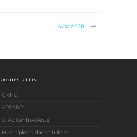
Aviso n.º 28
IGAÇÕES ÚTEIS
CRTIC
APEARP
CFAE Centro-Oeste
Município Caldas da Rainha