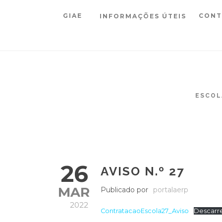
GIAE
CONT
INFORMAÇÕES ÚTEIS
ESCOL
26
AVISO N.º 27
MAR
Publicado por
portalaerp
2022
ContratacaoEscola27_Aviso
Descarr