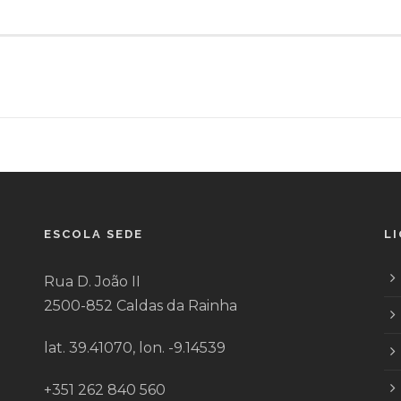
ESCOLA SEDE
L
Rua D. João II
2500-852 Caldas da Rainha
lat. 39.41070, lon. -9.14539
+351 262 840 560