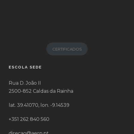
CERTIFICADOS
ESCOLA SEDE
Rua D. João II
2500-852 Caldas da Rainha
lat. 39.41070, lon. -9.14539
+351 262 840 560
direcao@aerp.pt