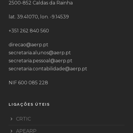
2500-852 Caldas da Rainha
lat. 39.41070, lon. -9.14539
+351 262 840 560
direcao@aerp.pt
secretaria.alunos@aerp.pt
secretaria.pessoal@aerp.pt
secretaria.contabilidade@aerp.pt
NIF 600 085 228
LIGAÇÕES ÚTEIS
CRTIC
APEARP