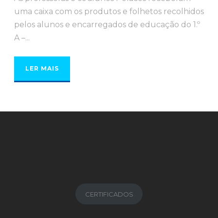
uma caixa com os produtos e folhetos recolhidos
pelos alunos e encarregados de educação do 1.º
A –...
LER MAIS
CERTIFICADOS