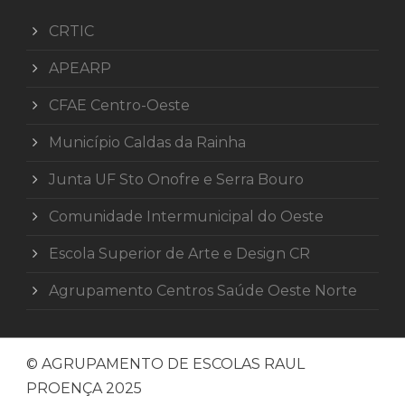
CRTIC
APEARP
CFAE Centro-Oeste
Município Caldas da Rainha
Junta UF Sto Onofre e Serra Bouro
Comunidade Intermunicipal do Oeste
Escola Superior de Arte e Design CR
Agrupamento Centros Saúde Oeste Norte
© AGRUPAMENTO DE ESCOLAS RAUL
PROENÇA 2025