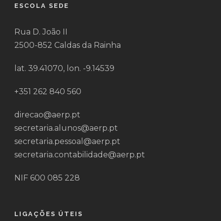
ESCOLA SEDE
Rua D. João II
2500-852 Caldas da Rainha
lat. 39.41070, lon. -9.14539
+351 262 840 560
direcao@aerp.pt
secretaria.alunos@aerp.pt
secretaria.pessoal@aerp.pt
secretaria.contabilidade@aerp.pt
NIF 600 085 228
LIGAÇÕES ÚTEIS