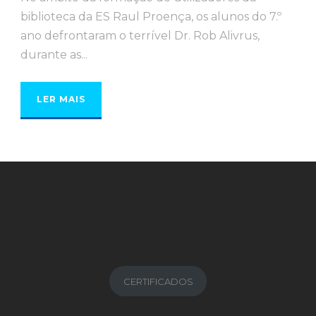
biblioteca da ES Raul Proença, os alunos do 7.º
ano defrontaram o terrível Dr. Rob Alivrus,
durante as...
LER MAIS
CERTIFICADOS