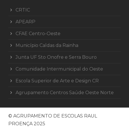
CRTIC
APEARP
CFAE Centro-Oeste
Município Caldas da Rainha
Junta UF Sto Onofre e Serra Bouro
Comunidade Intermunicipal do Oeste
Escola Superior de Arte e Design CR
Agrupamento Centros Saúde Oeste Norte
© AGRUPAMENTO DE ESCOLAS RAUL
PROENÇA 2025