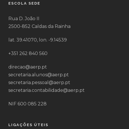
ESCOLA SEDE
Rua D. João II
2500-852 Caldas da Rainha
lat. 39.41070, lon. -9.14539
+351 262 840 560
direcao@aerp.pt
secretaria.alunos@aerp.pt
secretaria.pessoal@aerp.pt
secretaria.contabilidade@aerp.pt
NIF 600 085 228
LIGAÇÕES ÚTEIS