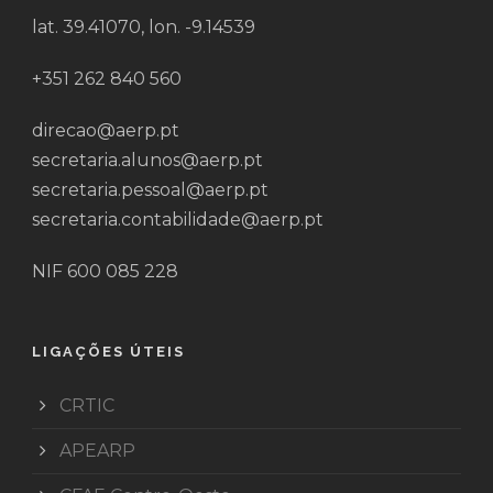
lat. 39.41070, lon. -9.14539
+351 262 840 560
direcao@aerp.pt
secretaria.alunos@aerp.pt
secretaria.pessoal@aerp.pt
secretaria.contabilidade@aerp.pt
NIF 600 085 228
LIGAÇÕES ÚTEIS
CRTIC
APEARP