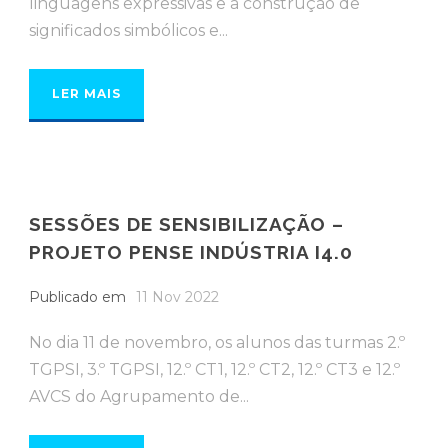
linguagens expressivas e a construção de
significados simbólicos e...
LER MAIS
SESSÕES DE SENSIBILIZAÇÃO –
PROJETO PENSE INDÚSTRIA I4.0
Publicado em
11 Nov 2022
No dia 11 de novembro, os alunos das turmas 2.º
TGPSI, 3.º TGPSI, 12.º CT1, 12.º CT2, 12.º CT3 e 12.º
AVCS do Agrupamento de...