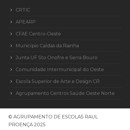
CRTIC
APEARP
CFAE Centro-Oeste
Município Caldas da Rainha
Junta UF Sto Onofre e Serra Bouro
Comunidade Intermunicipal do Oeste
Escola Superior de Arte e Design CR
Agrupamento Centros Saúde Oeste Norte
© AGRUPAMENTO DE ESCOLAS RAUL
PROENÇA 2025