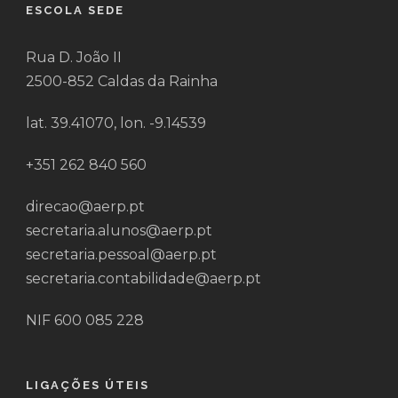
ESCOLA SEDE
Rua D. João II
2500-852 Caldas da Rainha
lat. 39.41070, lon. -9.14539
+351 262 840 560
direcao@aerp.pt
secretaria.alunos@aerp.pt
secretaria.pessoal@aerp.pt
secretaria.contabilidade@aerp.pt
NIF 600 085 228
LIGAÇÕES ÚTEIS