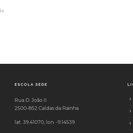
de
ESCOLA SEDE
L
Rua D. João II
2500-852 Caldas da Rainha
lat. 39.41070, lon. -9.14539