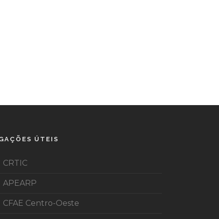
IGAÇÕES ÚTEIS
CRTIC
APEARP
CFAE Centro-Oeste