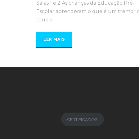
Salas 1 e 2 As crianças da Educação Pré-
Escolar aprenderam o que é um tremor 
terra e...
LER MAIS
CERTIFICADOS