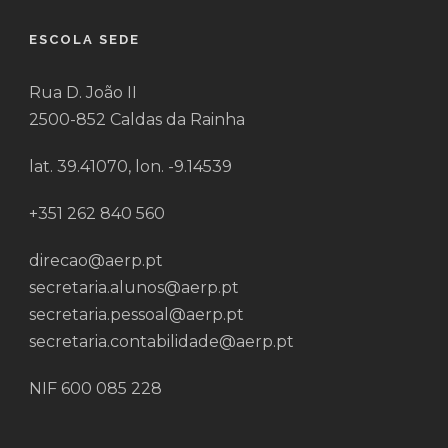
ESCOLA SEDE
Rua D. João II
2500-852 Caldas da Rainha
lat. 39.41070, lon. -9.14539
+351 262 840 560
direcao@aerp.pt
secretaria.alunos@aerp.pt
secretaria.pessoal@aerp.pt
secretaria.contabilidade@aerp.pt
NIF 600 085 228