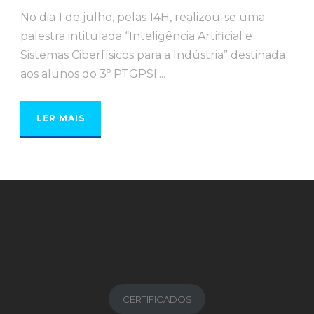
No dia 1 de julho, pelas 14H, realizou-se uma
palestra intitulada “Inteligência Artificial e
Sistemas Ciberfísicos para a Indústria” destinada
aos alunos do 3º PTGPSI....
LER MAIS
CERTIFICADOS