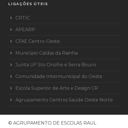
LIGAÇÕES ÚTEIS
CRTIC
APEARP
CFAE Centro-Oeste
Município Caldas da Rainha
Junta UF Sto Onofre e Serra Bouro
Comunidade Intermunicipal do Oeste
Escola Superior de Arte e Design CR
Agrupamento Centros Saúde Oeste Norte
© AGRUPAMENTO DE ESCOLAS RAUL