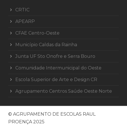
CRTIC
APEARP
CFAE Centro-Oeste
Município Caldas da Rainha
Junta UF Sto Onofre e Serra Bouro
Comunidade Intermunicipal do Oeste
Escola Superior de Arte e Design CR
Agrupamento Centros Saúde Oeste Norte
© AGRUPAMENTO DE ESCOLAS RAUL
PROENÇA 2025