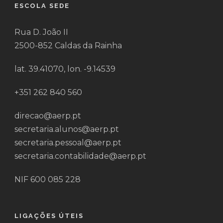
ESCOLA SEDE
Rua D. João II
2500-852 Caldas da Rainha
lat. 39.41070, lon. -9.14539
+351 262 840 560
direcao@aerp.pt
secretaria.alunos@aerp.pt
secretaria.pessoal@aerp.pt
secretaria.contabilidade@aerp.pt
NIF 600 085 228
LIGAÇÕES ÚTEIS