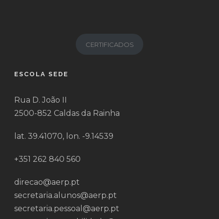
CERTIFICADOS
ESCOLA SEDE
Rua D. João II
2500-852 Caldas da Rainha
lat. 39.41070, lon. -9.14539
+351 262 840 560
direcao@aerp.pt
secretaria.alunos@aerp.pt
secretaria.pessoal@aerp.pt