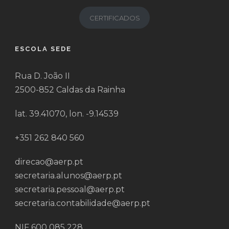
CERTIFICADOS
ESCOLA SEDE
Rua D. João II
2500-852 Caldas da Rainha
lat. 39.41070, lon. -9.14539
+351 262 840 560
direcao@aerp.pt
secretaria.alunos@aerp.pt
secretaria.pessoal@aerp.pt
secretaria.contabilidade@aerp.pt
NIF 600 085 228