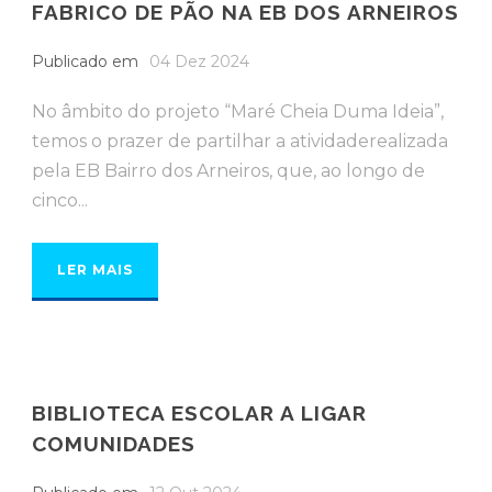
FABRICO DE PÃO NA EB DOS ARNEIROS
Publicado em
04 Dez 2024
No âmbito do projeto “Maré Cheia Duma Ideia”,
temos o prazer de partilhar a atividaderealizada
pela EB Bairro dos Arneiros, que, ao longo de
cinco...
LER MAIS
BIBLIOTECA ESCOLAR A LIGAR
COMUNIDADES