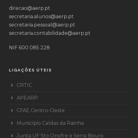
direcao@aerp.pt
secretaria.alunos@aerp.pt
secretaria.pessoal@aerp.pt
secretaria.contabilidade@aerp.pt
NIF 600 085 228
LIGAÇÕES ÚTEIS
CRTIC
APEARP
CFAE Centro-Oeste
Município Caldas da Rainha
Junta UF Sto Onofre e Serra Bouro