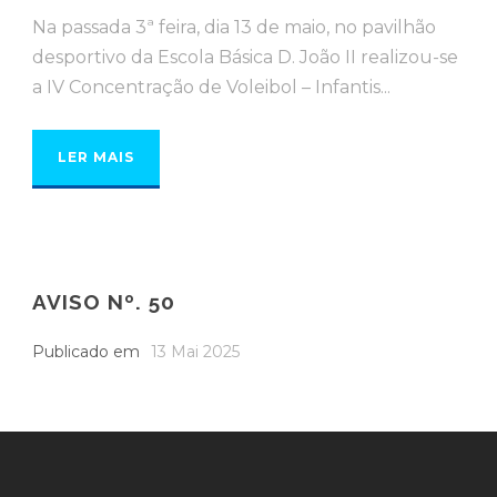
Na passada 3ª feira, dia 13 de maio, no pavilhão
desportivo da Escola Básica D. João II realizou-se
a IV Concentração de Voleibol – Infantis...
LER MAIS
AVISO Nº. 50
Publicado em
13 Mai 2025