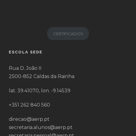
CERTIFICADOS
ESCOLA SEDE
Rua D. João II
2500-852 Caldas da Rainha
lat. 39.41070, lon. -9.14539
+351 262 840 560
direcao@aerp.pt
secretaria.alunos@aerp.pt
secretaria.pessoal@aerp.pt