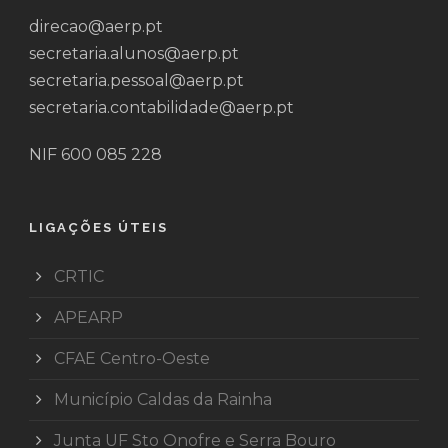
direcao@aerp.pt
secretaria.alunos@aerp.pt
secretaria.pessoal@aerp.pt
secretaria.contabilidade@aerp.pt
NIF 600 085 228
LIGAÇÕES ÚTEIS
CRTIC
APEARP
CFAE Centro-Oeste
Município Caldas da Rainha
Junta UF Sto Onofre e Serra Bouro