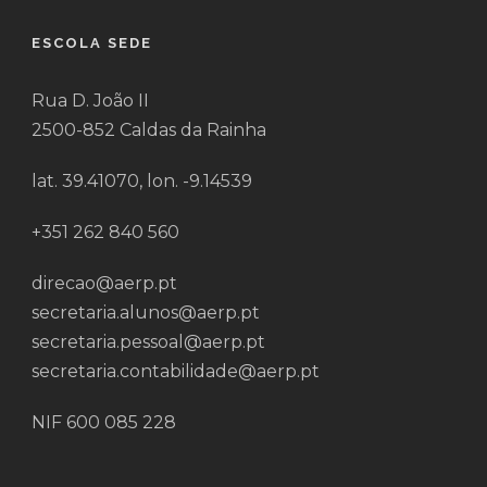
ESCOLA SEDE
Rua D. João II
2500-852 Caldas da Rainha
lat. 39.41070, lon. -9.14539
+351 262 840 560
direcao@aerp.pt
secretaria.alunos@aerp.pt
secretaria.pessoal@aerp.pt
secretaria.contabilidade@aerp.pt
NIF 600 085 228