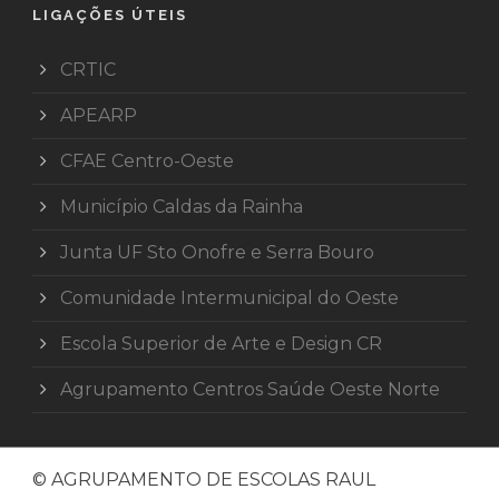
LIGAÇÕES ÚTEIS
CRTIC
APEARP
CFAE Centro-Oeste
Município Caldas da Rainha
Junta UF Sto Onofre e Serra Bouro
Comunidade Intermunicipal do Oeste
Escola Superior de Arte e Design CR
Agrupamento Centros Saúde Oeste Norte
© AGRUPAMENTO DE ESCOLAS RAUL