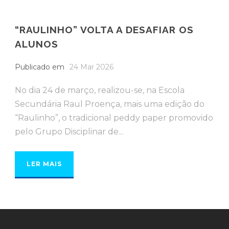
“RAULINHO” VOLTA A DESAFIAR OS
ALUNOS
Publicado em
24 Mar 2026
No dia 24 de março, realizou-se, na Escola
Secundária Raul Proença, mais uma edição do
“Raulinho”, o tradicional peddy paper promovido
pelo Grupo Disciplinar de...
LER MAIS