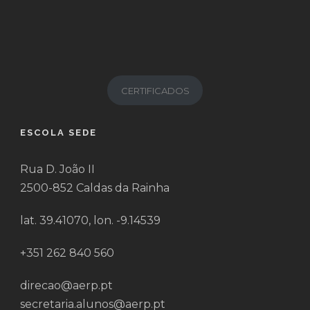
CERTIFICADOS
ESCOLA SEDE
Rua D. João II
2500-852 Caldas da Rainha
lat. 39.41070, lon. -9.14539
+351 262 840 560
direcao@aerp.pt
secretaria.alunos@aerp.pt