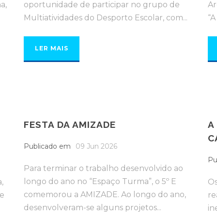
a,
oportunidade de participar no grupo de
Ar
Multiatividades do Desporto Escolar, com...
“A
LER MAIS
FESTA DA AMIZADE
A
C
Publicado em
09 Jun 2026
Pu
Para terminar o trabalho desenvolvido ao
longo do ano no “Espaço Turma”, o 5º E
,
Os
comemorou a AMIZADE. Ao longo do ano,
de
re
desenvolveram-se alguns projetos...
in