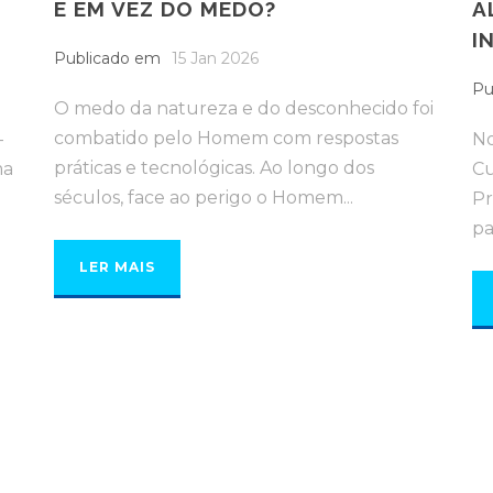
E EM VEZ DO MEDO?
A
I
Publicado em
15 Jan 2026
Pu
O medo da natureza e do desconhecido foi
combatido pelo Homem com respostas
-
No
práticas e tecnológicas. Ao longo dos
ma
Cu
séculos, face ao perigo o Homem...
Pr
pa
LER MAIS