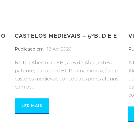
SO
CASTELOS MEDIEVAIS – 5ºB, D E E
V
Publicado em
18 Abr 2026
Pu
No Dia Aberto da EBI, a 18 de Abril, esteve
A 
patente, na sala de HGP, uma exposição de
Al
castelos medievais concebidos pelos alunos
tu
com os...
pa
co
LER MAIS