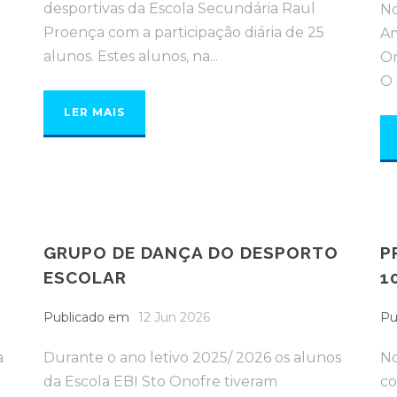
desportivas da Escola Secundária Raul
No
Proença com a participação diária de 25
Am
alunos. Estes alunos, na...
On
O 
LER MAIS
GRUPO DE DANÇA DO DESPORTO
P
ESCOLAR
1
Publicado em
12 Jun 2026
Pu
a
Durante o ano letivo 2025/ 2026 os alunos
No
da Escola EBI Sto Onofre tiveram
co