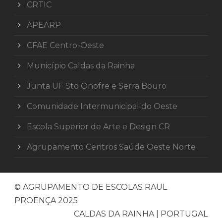
CRTIC
APEARP
CFAE Centro-Oeste
Município Caldas da Rainha
Junta UF Sto Onofre e Serra Bouro
Comunidade Intermunicipal do Oeste
Escola Superior de Arte e Design CR
Agrupamento Centros Saúde Oeste Norte
© AGRUPAMENTO DE ESCOLAS RAUL
PROENÇA 2025
CALDAS DA RAINHA | PORTUGAL