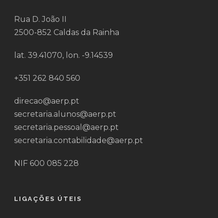
Rua D. João II
2500-852 Caldas da Rainha
lat. 39.41070, lon. -9.14539
+351 262 840 560
direcao@aerp.pt
secretaria.alunos@aerp.pt
secretaria.pessoal@aerp.pt
secretaria.contabilidade@aerp.pt
NIF 600 085 228
LIGAÇÕES ÚTEIS