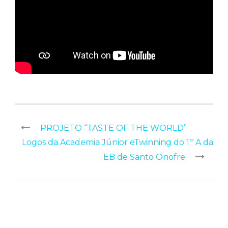
PROJETO “TASTE OF THE WORLD”
Logos da Academia Júnior eTwinning do 1.º A da
EB de Santo Onofre