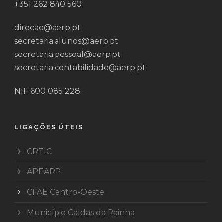
+351 262 840 560
direcao@aerp.pt
secretaria.alunos@aerp.pt
secretaria.pessoal@aerp.pt
secretaria.contabilidade@aerp.pt
NIF 600 085 228
LIGAÇÕES ÚTEIS
CRTIC
APEARP
CFAE Centro-Oeste
Município Caldas da Rainha