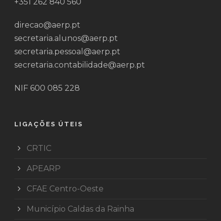
+351 262 840 560
direcao@aerp.pt
secretaria.alunos@aerp.pt
secretaria.pessoal@aerp.pt
secretaria.contabilidade@aerp.pt
NIF 600 085 228
LIGAÇÕES ÚTEIS
CRTIC
APEARP
CFAE Centro-Oeste
Município Caldas da Rainha