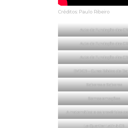
Créditos: Paulo Ribeiro
Auto da Fundação das CR
Auto da Fundação das CR
Auto da Fundação das CR
EVDCR – Curso Básico de D
Saberes e Sabores
Somos emoções
A matemática e os provérbios c
Le Quartier Latin à CR