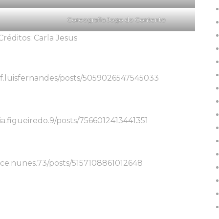
Coreografia Jogo do Contente
Créditos: Carla Jesus
f.luisfernandes/posts/5059026547545033
a.figueiredo.9/posts/7566012413441351
ce.nunes.73/posts/5157108861012648