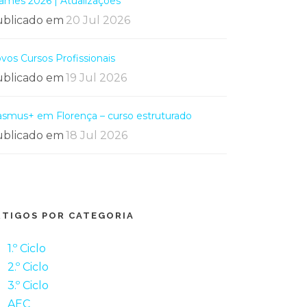
ames 2026 | Atualizações
blicado em
20 Jul 2026
vos Cursos Profissionais
blicado em
19 Jul 2026
asmus+ em Florença – curso estruturado
blicado em
18 Jul 2026
RTIGOS POR CATEGORIA
1.º Ciclo
2.º Ciclo
3.º Ciclo
AEC