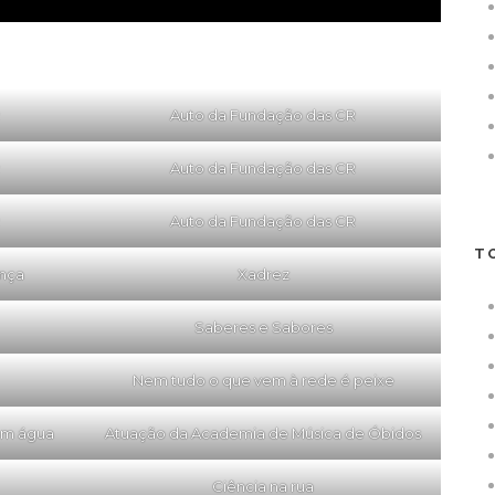
Auto da Fundação das CR
Auto da Fundação das CR
Auto da Fundação das CR
T
ança
Xadrez
Saberes e Sabores
Nem tudo o que vem à rede é peixe
om água
Atuação da Academia de Música de Óbidos
Ciência na rua