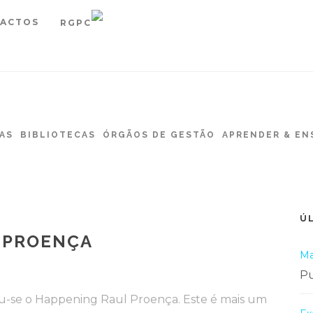
ACTOS
RGPC
AS
BIBLIOTECAS
ÓRGÃOS DE GESTÃO
APRENDER & EN
Ú
 PROENÇA
Ma
Pu
zou-se o Happening Raul Proença. Este é mais um