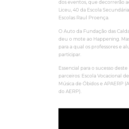
dos eventos, que decorrerão ao
Liceu, 40 da Escola Secundár
Escolas Raul Proença.
O Auto da Fundação das Calda
deu o mote ao Happening. Mas 
para a qual os professores e 
participar.
Essencial para o sucesso deste
parceiros: Escola Vocacional 
Música de Óbidos e APAERP (A
do AERP).