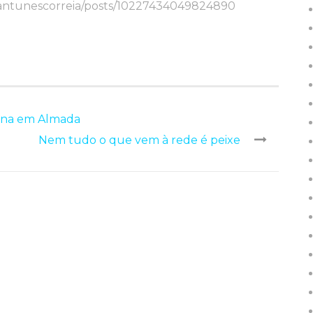
iantunescorreia/posts/10227434049824890
ena em Almada
Nem tudo o que vem à rede é peixe