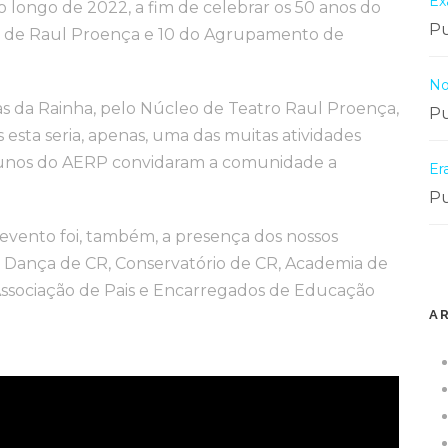
Ex
 longo de 2022, a fim de celebrar os 50 anos do
Pu
ia de Raul Proença e 10 do Agrupamento de
No
s da Rainha, pelo Núcleo de Teatro Raul Proença,
Pu
esta seria, apenas, uma das muitas atividades
alunos do AERP convidaram a comunidade a
Er
Pu
 evento foi, também, a presença dos nossos
de Dança de CR, Conservatório de CR, Academia de
ssociação de Pais e Encarregados de Educação
A