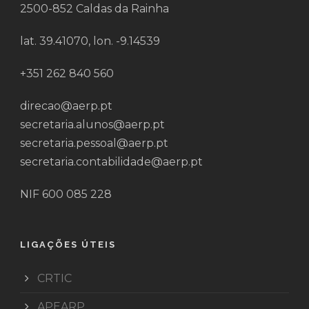
2500-852 Caldas da Rainha
lat. 39.41070, lon. -9.14539
+351 262 840 560
direcao@aerp.pt
secretaria.alunos@aerp.pt
secretaria.pessoal@aerp.pt
secretaria.contabilidade@aerp.pt
NIF 600 085 228
LIGAÇÕES ÚTEIS
CRTIC
APEARP