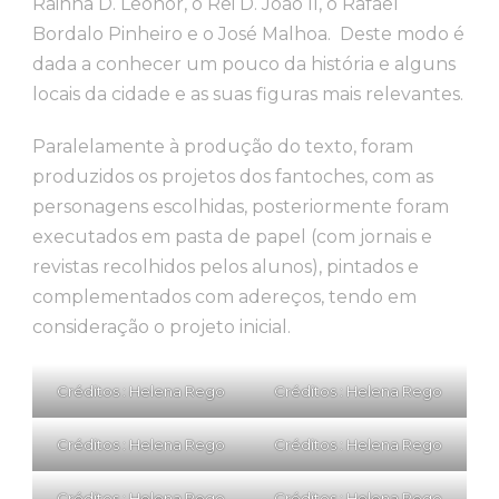
Rainha D. Leonor, o Rei D. João II, o Rafael
Bordalo Pinheiro e o José Malhoa. Deste modo é
dada a conhecer um pouco da história e alguns
locais da cidade e as suas figuras mais relevantes.
Paralelamente à produção do texto, foram
produzidos os projetos dos fantoches, com as
personagens escolhidas, posteriormente foram
executados em pasta de papel (com jornais e
revistas recolhidos pelos alunos), pintados e
complementados com adereços, tendo em
consideração o projeto inicial.
Créditos : Helena Rego
Créditos : Helena Rego
Créditos : Helena Rego
Créditos : Helena Rego
Créditos : Helena Rego
Créditos : Helena Rego