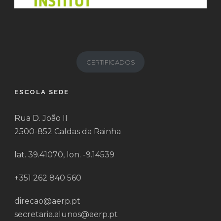
CERTIFICADOS
ESCOLA SEDE
Rua D. João II
2500-852 Caldas da Rainha
lat. 39.41070, lon. -9.14539
+351 262 840 560
direcao@aerp.pt
secretaria.alunos@aerp.pt