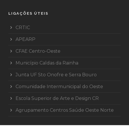
LIGAÇÕES ÚTEIS
CRTIC
APEARP
CFAE Centro-Oeste
Município Caldas da Rainha
Junta UF Sto Onofre e Serra Bouro
Comunidade Intermunicipal do Oeste
Escola Superior de Arte e Design CR
Agrupamento Centros Saúde Oeste Norte