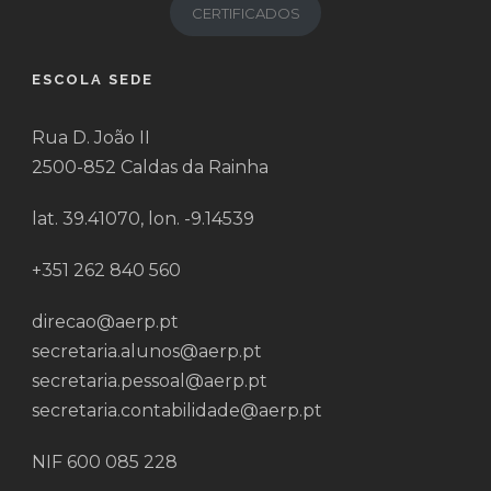
CERTIFICADOS
ESCOLA SEDE
Rua D. João II
2500-852 Caldas da Rainha
lat. 39.41070, lon. -9.14539
+351 262 840 560
direcao@aerp.pt
secretaria.alunos@aerp.pt
secretaria.pessoal@aerp.pt
secretaria.contabilidade@aerp.pt
NIF 600 085 228