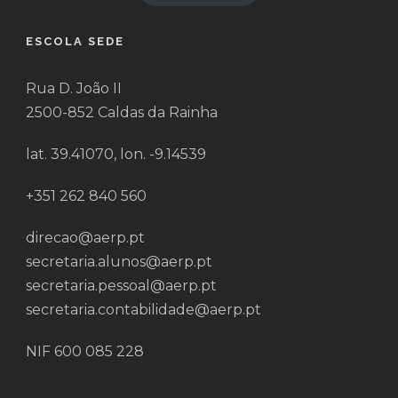
ESCOLA SEDE
Rua D. João II
2500-852 Caldas da Rainha
lat. 39.41070, lon. -9.14539
+351 262 840 560
direcao@aerp.pt
secretaria.alunos@aerp.pt
secretaria.pessoal@aerp.pt
secretaria.contabilidade@aerp.pt
NIF 600 085 228