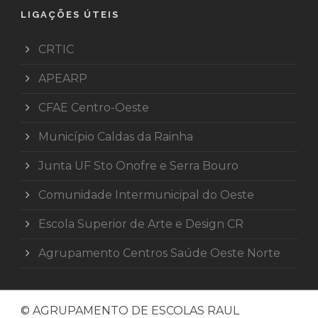
LIGAÇÕES ÚTEIS
CRTIC
APEARP
CFAE Centro-Oeste
Município Caldas da Rainha
Junta UF Sto Onofre e Serra Bouro
Comunidade Intermunicipal do Oeste
Escola Superior de Arte e Design CR
Agrupamento Centros Saúde Oeste Norte
© AGRUPAMENTO DE ESCOLAS RAUL