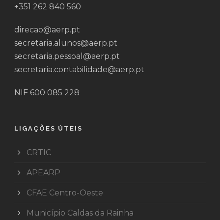
+351 262 840 560
direcao@aerp.pt
secretaria.alunos@aerp.pt
secretaria.pessoal@aerp.pt
secretaria.contabilidade@aerp.pt
NIF 600 085 228
LIGAÇÕES ÚTEIS
CRTIC
APEARP
CFAE Centro-Oeste
Município Caldas da Rainha