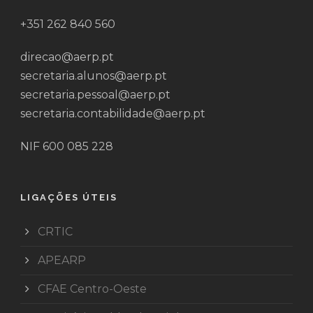
+351 262 840 560
direcao@aerp.pt
secretaria.alunos@aerp.pt
secretaria.pessoal@aerp.pt
secretaria.contabilidade@aerp.pt
NIF 600 085 228
LIGAÇÕES ÚTEIS
CRTIC
APEARP
CFAE Centro-Oeste