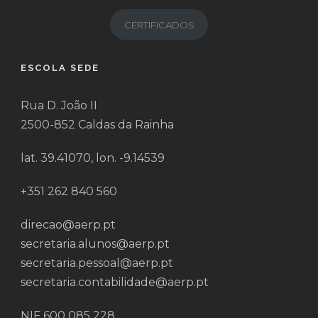
CERTIFICADOS
ESCOLA SEDE
Rua D. João II
2500-852 Caldas da Rainha
lat. 39.41070, lon. -9.14539
+351 262 840 560
direcao@aerp.pt
secretaria.alunos@aerp.pt
secretaria.pessoal@aerp.pt
secretaria.contabilidade@aerp.pt
NIF 600 085 228