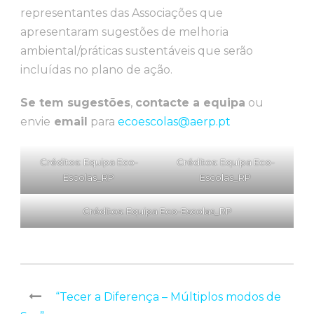
representantes das Associações que
apresentaram sugestões de melhoria
ambiental/práticas sustentáveis que serão
incluídas no plano de ação.
Se tem sugestões
,
contacte a equipa
ou
envie
email
para
ecoescolas@aerp.pt
Créditos: Equipa Eco-
Créditos: Equipa Eco-
Escolas_RP
Escolas_RP
Créditos: Equipa Eco-Escolas_RP
“Tecer a Diferença – Múltiplos modos de