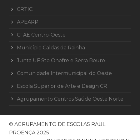
CRTIC
APEARP
CFAE Centro-Oeste
Município Caldas da Rainha
Junta UF Sto Onofre e Serra Bouro
Comunidade Intermunicipal do Oeste
Escola Superior de Arte e Design CR
Agrupamento Centros Saúde Oeste Norte
© AGRUPAMENTO DE ESCOLAS RAUL
PROENÇA 2025