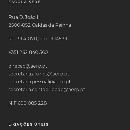
ESCOLA SEDE
Rua D. João II
2500-852 Caldas da Rainha
lat. 39.41070, lon. -9.14539
+351 262 840 560
direcao@aerp.pt
secretaria.alunos@aerp.pt
secretaria.pessoal@aerp.pt
secretaria.contabilidade@aerp.pt
NIF 600 085 228
LIGAÇÕES ÚTEIS