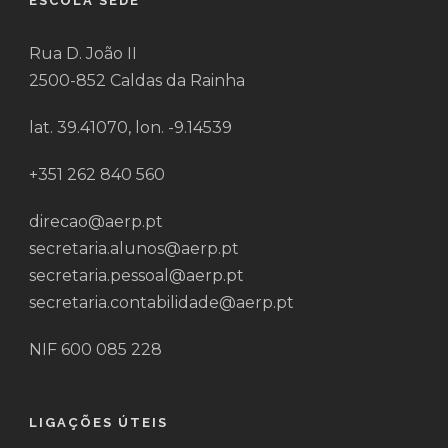
ESCOLA SEDE
Rua D. João II
2500-852 Caldas da Rainha
lat. 39.41070, lon. -9.14539
+351 262 840 560
direcao@aerp.pt
secretaria.alunos@aerp.pt
secretaria.pessoal@aerp.pt
secretaria.contabilidade@aerp.pt
NIF 600 085 228
LIGAÇÕES ÚTEIS