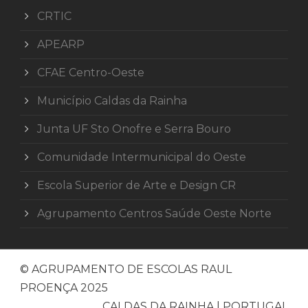
CRTIC
APEARP
CFAE Centro-Oeste
Município Caldas da Rainha
Junta UF Sto Onofre e Serra Bouro
Comunidade Intermunicipal do Oeste
Escola Superior de Arte e Design CR
Agrupamento Centros Saúde Oeste Norte
© AGRUPAMENTO DE ESCOLAS RAUL
PROENÇA 2025
CALDAS DA RAINHA | PORTUGAL