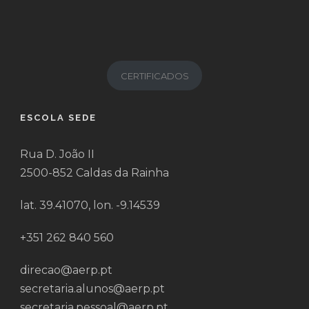
CERTIFICADOS
ESCOLA SEDE
Rua D. João II
2500-852 Caldas da Rainha
lat. 39.41070, lon. -9.14539
+351 262 840 560
direcao@aerp.pt
secretaria.alunos@aerp.pt
secretaria.pessoal@aerp.pt