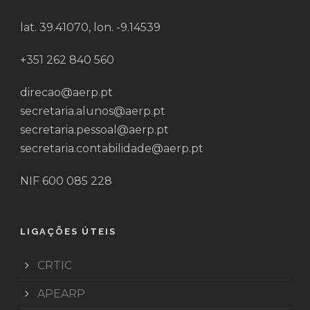
lat. 39.41070, lon. -9.14539
+351 262 840 560
direcao@aerp.pt
secretaria.alunos@aerp.pt
secretaria.pessoal@aerp.pt
secretaria.contabilidade@aerp.pt
NIF 600 085 228
LIGAÇÕES ÚTEIS
CRTIC
APEARP