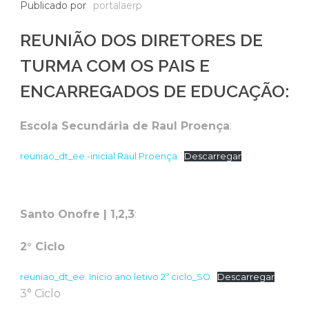
Publicado por
portalaerp
REUNIÃO DOS DIRETORES DE
TURMA COM OS PAIS E
ENCARREGADOS DE EDUCAÇÃO:
Escola Secundária de Raul Proença
:
reuniao_dt_ee.-inicial Raul Proença
Descarregar
Santo Onofre | 1,2,3
:
2° Ciclo
reuniao_dt_ee. Início ano letivo 2º ciclo_SO
Descarregar
3° Ciclo