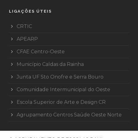
LIGAÇÕES ÚTEIS
CRTIC
APEARP
CFAE Centro-Oeste
Município Caldas da Rainha
Junta UF Sto Onofre e Serra Bouro
Comunidade Intermunicipal do Oeste
Escola Superior de Arte e Design CR
Agrupamento Centros Saúde Oeste Norte