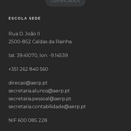
CERTIFICADOS
ESCOLA SEDE
Rua D. João II
2500-852 Caldas da Rainha
lat. 39.41070, lon. -9.14539
+351 262 840 560
direcao@aerp.pt
secretaria.alunos@aerp.pt
secretaria.pessoal@aerp.pt
secretaria.contabilidade@aerp.pt
NIF 600 085 228