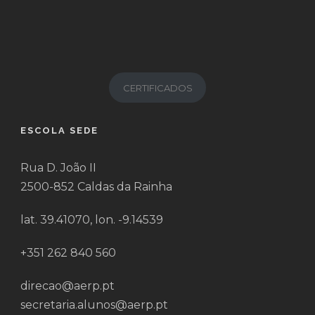
CERTIFICADOS
ESCOLA SEDE
Rua D. João II
2500-852 Caldas da Rainha
lat. 39.41070, lon. -9.14539
+351 262 840 560
direcao@aerp.pt
secretaria.alunos@aerp.pt