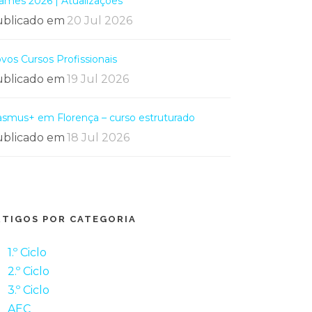
ames 2026 | Atualizações
blicado em
20 Jul 2026
vos Cursos Profissionais
blicado em
19 Jul 2026
asmus+ em Florença – curso estruturado
blicado em
18 Jul 2026
RTIGOS POR CATEGORIA
1.º Ciclo
2.º Ciclo
3.º Ciclo
AEC