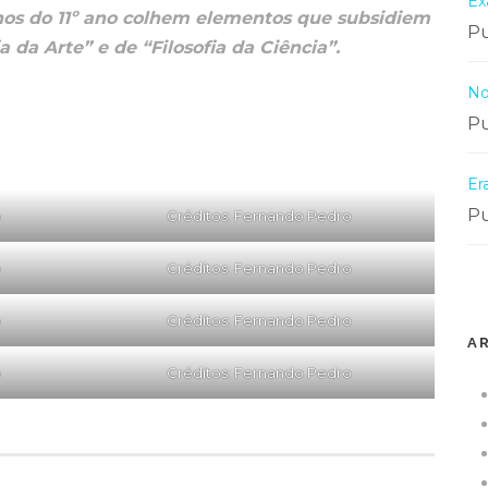
Ex
nos do 11º ano colhem elementos que subsidiem
Pu
 da Arte” e de “Filosofia da Ciência”.
No
Pu
Er
Pu
o
Créditos: Fernando Pedro
o
Créditos: Fernando Pedro
o
Créditos: Fernando Pedro
A
o
Créditos: Fernando Pedro