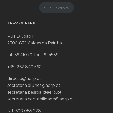
CERTIFICADOS
ESCOLA SEDE
Rua D. João II
2500-852 Caldas da Rainha
lat. 39.41070, lon. -9.14539
+351 262 840 560
direcao@aerp.pt
secretaria.alunos@aerp.pt
secretaria.pessoal@aerp.pt
secretaria.contabilidade@aerp.pt
NIF 600 085 228