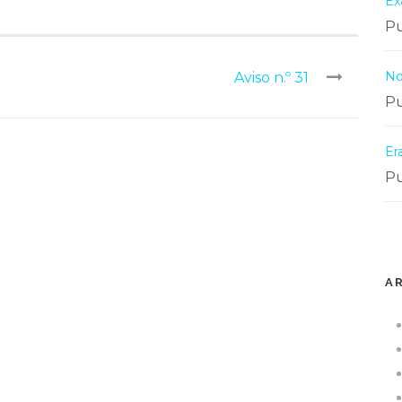
Ex
Pu
No
Aviso n.º 31
Pu
Er
Pu
A