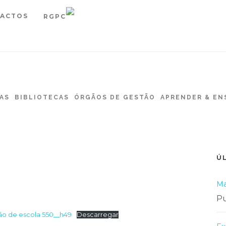
ACTOS
RGPC
AS
BIBLIOTECAS
ÓRGÃOS DE GESTÃO
APRENDER & EN
Ú
Ma
Pu
ão de escola 550__h49
Descarregar