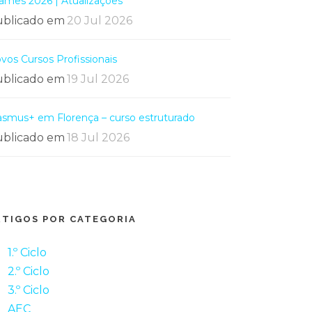
ames 2026 | Atualizações
blicado em
20 Jul 2026
vos Cursos Profissionais
blicado em
19 Jul 2026
asmus+ em Florença – curso estruturado
blicado em
18 Jul 2026
RTIGOS POR CATEGORIA
1.º Ciclo
2.º Ciclo
3.º Ciclo
AEC