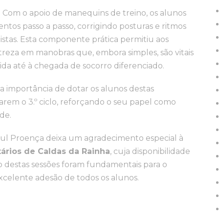
o. Com o apoio de manequins de treino, os alunos
tos passo a passo, corrigindo posturas e ritmos
listas. Esta componente prática permitiu aos
treza em manobras que, embora simples, são vitais
da até à chegada de socorro diferenciado.
a importância de dotar os alunos destas
rem o 3.º ciclo, reforçando o seu papel como
de.
l Proença deixa um agradecimento especial à
ários de Caldas da Rainha
, cuja disponibilidade
o destas sessões foram fundamentais para o
excelente adesão de todos os alunos.