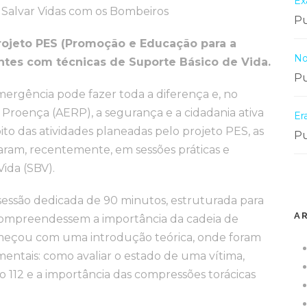
Ex
 Salvar Vidas com os Bombeiros
Pu
projeto PES (Promoção e Educação para a
No
ntes com técnicas de Suporte Básico de Vida.
Pu
ergência pode fazer toda a diferença e, no
roença (AERP), a segurança e a cidadania ativa
Er
to das atividades planeadas pelo projeto PES, as
Pu
param, recentemente, em sessões práticas e
Vida (SBV).
essão dedicada de 90 minutos, estruturada para
A
 compreendessem a importância da cadeia de
meçou com uma introdução teórica, onde foram
entais: como avaliar o estado de uma vítima,
 112 e a importância das compressões torácicas