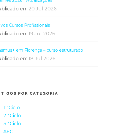
ames 2026 | Atualizações
blicado em
20 Jul 2026
vos Cursos Profissionais
blicado em
19 Jul 2026
asmus+ em Florença – curso estruturado
blicado em
18 Jul 2026
RTIGOS POR CATEGORIA
1.º Ciclo
2.º Ciclo
3.º Ciclo
AEC