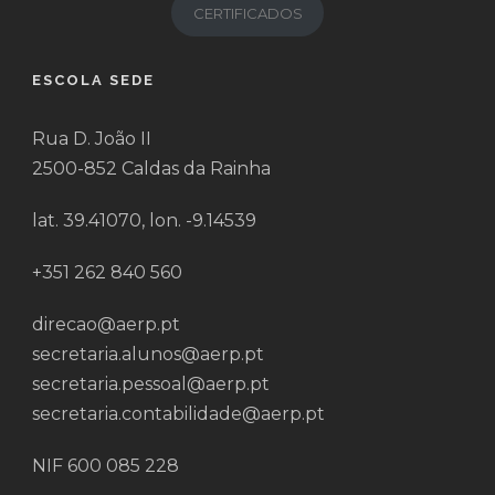
CERTIFICADOS
ESCOLA SEDE
Rua D. João II
2500-852 Caldas da Rainha
lat. 39.41070, lon. -9.14539
+351 262 840 560
direcao@aerp.pt
secretaria.alunos@aerp.pt
secretaria.pessoal@aerp.pt
secretaria.contabilidade@aerp.pt
NIF 600 085 228