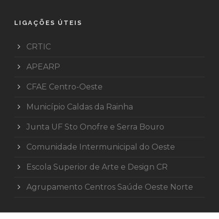
LIGAÇÕES ÚTEIS
CRTIC
APEARP
CFAE Centro-Oeste
Município Caldas da Rainha
Junta UF Sto Onofre e Serra Bouro
Comunidade Intermunicipal do Oeste
Escola Superior de Arte e Design CR
Agrupamento Centros Saúde Oeste Norte