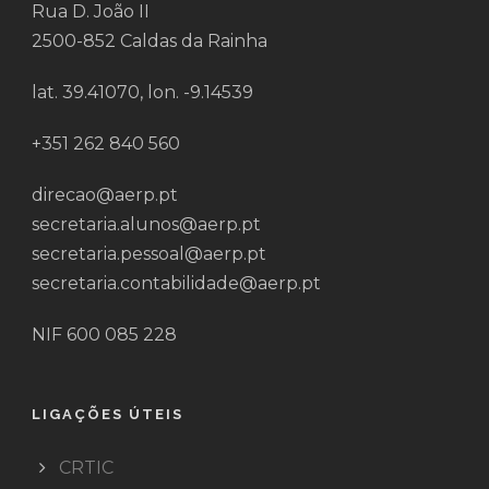
Rua D. João II
2500-852 Caldas da Rainha
lat. 39.41070, lon. -9.14539
+351 262 840 560
direcao@aerp.pt
secretaria.alunos@aerp.pt
secretaria.pessoal@aerp.pt
secretaria.contabilidade@aerp.pt
NIF 600 085 228
LIGAÇÕES ÚTEIS
CRTIC