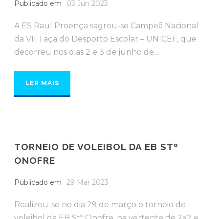
Publicado em
03 Jun 2023
A ES Raul Proença sagrou-se Campeã Nacional
da VII Taça do Desporto Escolar – UNICEF, que
decorreu nos dias 2 e 3 de junho de...
LER MAIS
TORNEIO DE VOLEIBOL DA EB STº
ONOFRE
Publicado em
29 Mar 2023
Realizou-se no dia 29 de março o torneio de
voleibol da EB Stº Onofre, na vertente de 2×2 e