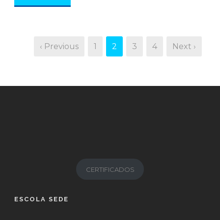
‹ Previous
1
2
3
4
Next ›
CERTIFICADOS
ESCOLA SEDE