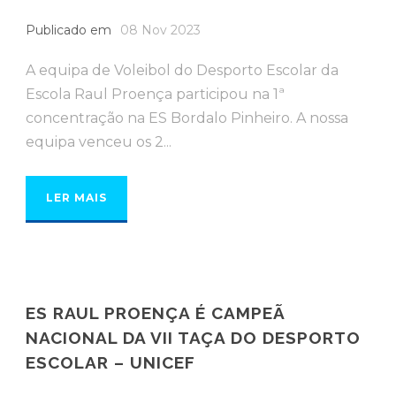
Publicado em
08 Nov 2023
A equipa de Voleibol do Desporto Escolar da
Escola Raul Proença participou na 1ª
concentração na ES Bordalo Pinheiro. A nossa
equipa venceu os 2...
LER MAIS
ES RAUL PROENÇA É CAMPEÃ
NACIONAL DA VII TAÇA DO DESPORTO
ESCOLAR – UNICEF