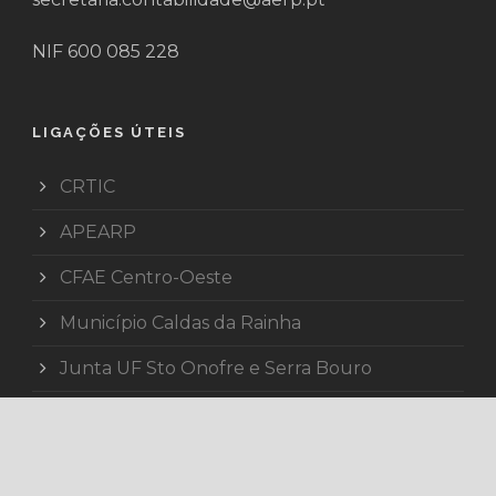
NIF 600 085 228
LIGAÇÕES ÚTEIS
CRTIC
APEARP
CFAE Centro-Oeste
Município Caldas da Rainha
Junta UF Sto Onofre e Serra Bouro
Comunidade Intermunicipal do Oeste
Escola Superior de Arte e Design CR