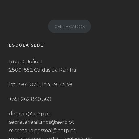
CERTIFICADOS
ESCOLA SEDE
Rua D. João II
2500-852 Caldas da Rainha
lat. 39.41070, lon. -9.14539
+351 262 840 560
direcao@aerp.pt
secretaria.alunos@aerp.pt
secretaria.pessoal@aerp.pt
secretaria.contabilidade@aerp.pt