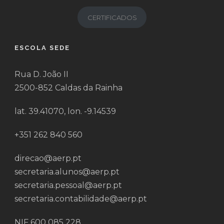
CERTIFICADOS
ESCOLA SEDE
Rua D. João II
2500-852 Caldas da Rainha
lat. 39.41070, lon. -9.14539
+351 262 840 560
direcao@aerp.pt
secretaria.alunos@aerp.pt
secretaria.pessoal@aerp.pt
secretaria.contabilidade@aerp.pt
NIF 600 085 228