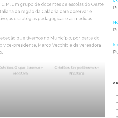
Ex
e CIM, um grupo de docentes de escolas do Oeste
Pu
taliana da região da Calábria para observar e
vo, as estratégias pedagógicas e as medidas
No
Pu
receção que tivemos no Município, por parte do
Er
o vice-presidente, Marco Vecchio e da vereadora
Pu
o.
réditos: Grupo Erasmus +
Créditos: Grupo Erasmus +
Nicotera
Nicotera
A