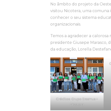
No âmbito do projeto da Oest
visitou Nicotera, uma comuna i
conhecer o seu sistema educati
organizacionais.
Temos a agradecer a calorosa 
presidente Giusepe Marasco, d
da educação, Lorella Destefan
C
Créditos: Grupo Erasmus +
Nicotera