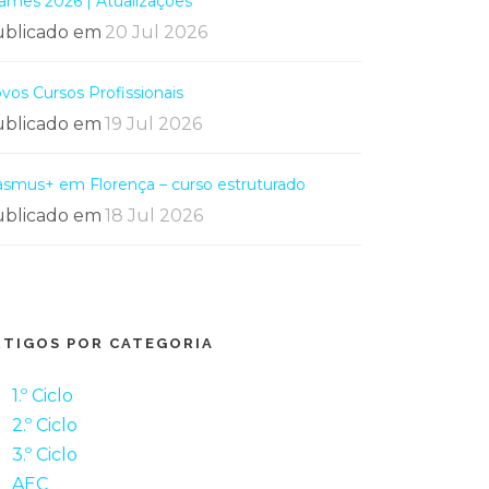
ames 2026 | Atualizações
blicado em
20 Jul 2026
vos Cursos Profissionais
blicado em
19 Jul 2026
asmus+ em Florença – curso estruturado
blicado em
18 Jul 2026
RTIGOS POR CATEGORIA
1.º Ciclo
2.º Ciclo
3.º Ciclo
AEC