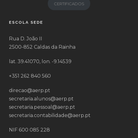
CERTIFICADOS
ESCOLA SEDE
Rua D. João II
2500-852 Caldas da Rainha
lat. 39.41070, lon. -9.14539
+351 262 840 560
direcao@aerp.pt
secretaria.alunos@aerp.pt
secretaria.pessoal@aerp.pt
secretaria.contabilidade@aerp.pt
NIF 600 085 228