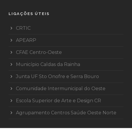
LIGAÇÕES ÚTEIS
CRTIC
APEARP
CFAE Centro-Oeste
Município Caldas da Rainha
Junta UF Sto Onofre e Serra Bouro
Comunidade Intermunicipal do Oeste
Escola Superior de Arte e Design CR
Agrupamento Centros Saúde Oeste Norte