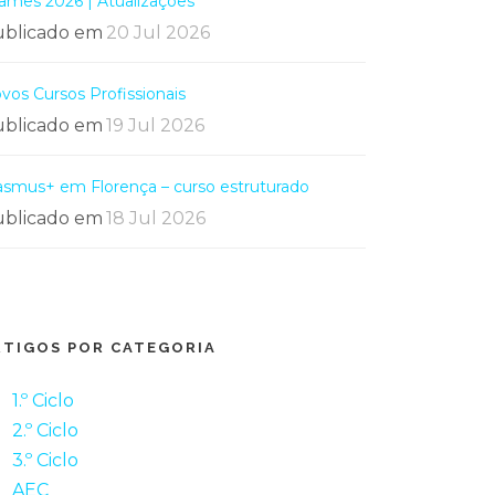
ames 2026 | Atualizações
blicado em
20 Jul 2026
vos Cursos Profissionais
blicado em
19 Jul 2026
asmus+ em Florença – curso estruturado
blicado em
18 Jul 2026
RTIGOS POR CATEGORIA
1.º Ciclo
2.º Ciclo
3.º Ciclo
AEC