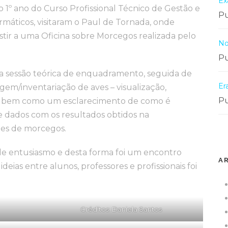
Ex
o 1º ano do Curso Profissional Técnico de Gestão e
Pu
máticos, visitaram o Paul de Tornada, onde
stir a uma Oficina sobre Morcegos realizada pelo
No
Pu
ma sessão teórica de enquadramento, seguida de
Er
m/inventariação de aves – visualização,
Pu
s, bem como um esclarecimento de como é
e dados com os resultados obtidos na
es de morcegos.
de entusiasmo e desta forma foi um encontro
A
deias entre alunos, professores e profissionais foi
Créditos: Daniela Santos