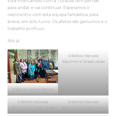
Este intercâmbio com a Turquia tem pernas
para andar e vai continuar. Esperamos o
reencontro com esta equipa fantástica, para
breve, em solo turco. Os afetos são genuínos e o
trabalho profícuo.
Até já.
Créditos: Manuela
Saturnino e Teresa Lopes
Créditos: Helena Martins
Créditos: Manuela
Créditos: Manuela
Saturnino e Teresa Lopes
Saturnino e Teresa Lopes