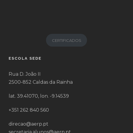
CERTIFICADOS
ESCOLA SEDE
Rua D. João II
2500-852 Caldas da Rainha
lat. 39.41070, lon. -9.14539
+351 262 840 560
direcao@aerp.pt
secretaria.alunos@aerp.pt