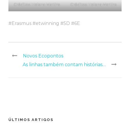
Créditos: Helena Martins
Créditos: Helena Martins
#Erasmus #etwinning #5D #6E
Novos Ecopontos
As linhas também contam histórias…
ÚLTIMOS ARTIGOS