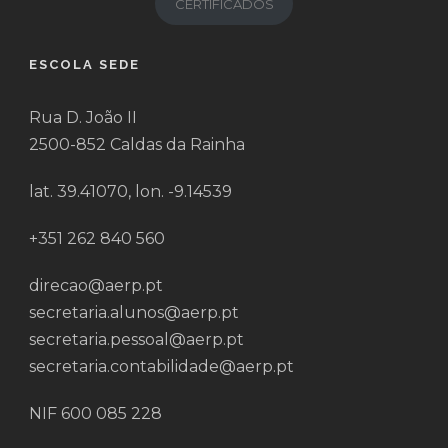
CERTIFICADOS
ESCOLA SEDE
Rua D. João II
2500-852 Caldas da Rainha
lat. 39.41070, lon. -9.14539
+351 262 840 560
direcao@aerp.pt
secretaria.alunos@aerp.pt
secretaria.pessoal@aerp.pt
secretaria.contabilidade@aerp.pt
NIF 600 085 228