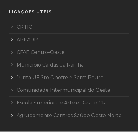
LIGAÇÕES ÚTEIS
CRTIC
APEARP
CFAE Centro-Oeste
Município Caldas da Rainha
Junta UF Sto Onofre e Serra Bouro
Comunidade Intermunicipal do Oeste
Escola Superior de Arte e Design CR
Agrupamento Centros Saúde Oeste Norte