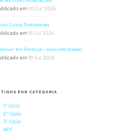
ames 2026 | Atualizações
blicado em
20 Jul 2026
vos Cursos Profissionais
blicado em
19 Jul 2026
asmus+ em Florença – curso estruturado
blicado em
18 Jul 2026
RTIGOS POR CATEGORIA
1.º Ciclo
2.º Ciclo
3.º Ciclo
AEC