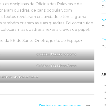
Ex
as disciplinas de Oficina das Palavras e de
Pu
criaram quadras, de cariz popular, com
s textos revelaram criatividade e têm alguma
No
as também criaram as suas quadras. Foi construído
Pu
colocaram as quadras anexas a cravos de papel.
Er
rio da EB de Santo Onofre, junto ao Espaço+
Pu
a
Créditos: Madalena Gama
a
Créditos: Madalena Gama
A
réditos: Madalena Gama
Reviver o primeiro ano