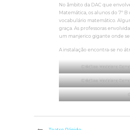
No âmbito da DAC que envolveu 
Matemática, os alunos do 7º B 
vocabulário matemático. Algun
graça. As professoras envolvid
um manjerico gigante onde se 
A instalação encontra-se no át
Créditos: Madalena Gam
Créditos: Madalena Gam
C
Teatro Rápido